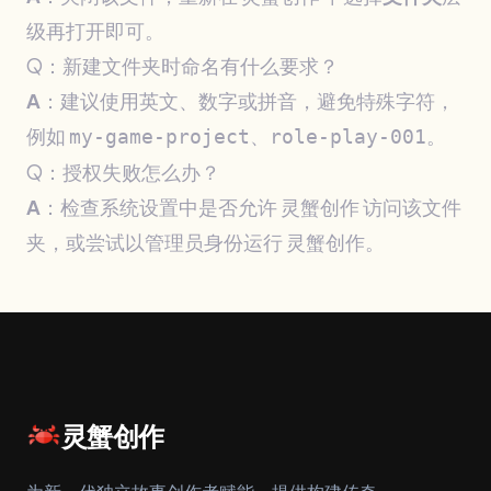
级再打开即可。
Q：新建文件夹时命名有什么要求？
A
：建议使用英文、数字或拼音，避免特殊字符，
例如
、
。
my-game-project
role-play-001
Q：授权失败怎么办？
A
：检查系统设置中是否允许 灵蟹创作 访问该文件
夹，或尝试以管理员身份运行 灵蟹创作。
灵蟹创作