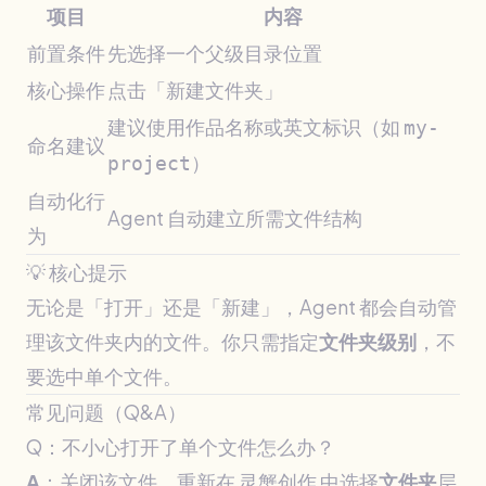
项目
内容
前置条件
先选择一个父级目录位置
核心操作
点击「新建文件夹」
建议使用作品名称或英文标识（如
my-
命名建议
）
project
自动化行
Agent 自动建立所需文件结构
为
💡 核心提示
无论是「打开」还是「新建」，Agent 都会自动管
理该文件夹内的文件。你只需指定
文件夹级别
，不
要选中单个文件。
常见问题（Q&A）
Q：不小心打开了单个文件怎么办？
A
：关闭该文件，重新在 灵蟹创作 中选择
文件夹
层