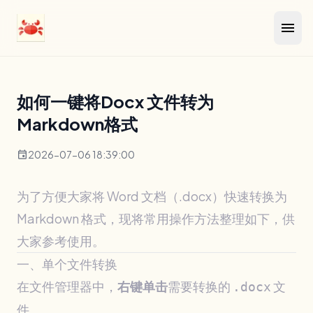
menu
如何一键将Docx 文件转为
Markdown格式
event
2026-07-06 18:39:00
为了方便大家将 Word 文档（.docx）快速转换为
Markdown 格式，现将常用操作方法整理如下，供
大家参考使用。
一、单个文件转换
在文件管理器中，
右键单击
需要转换的
文
.docx
件。