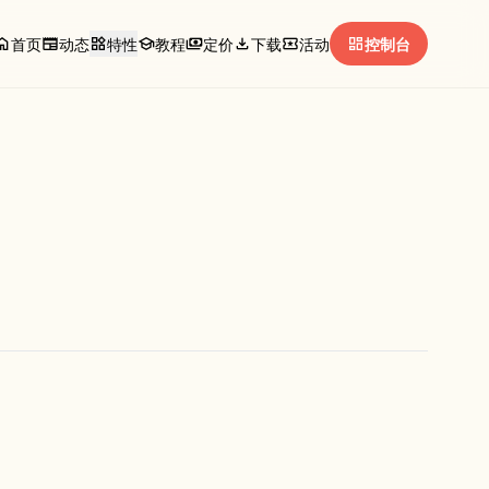
ome
newspaper
widgets
school
payments
download
local_activity
dashboard
首页
动态
特性
教程
定价
下载
活动
控制台