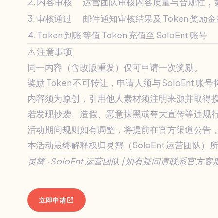
2. 内容审核
运营团队审核内容质量与合规性，
3. 审核通过
邮件通知审核结果及 Token 奖励金
4. Token 到账
等值 Token 充值至 SoloEnt 账号
⚠️ 注意事项
同一内容（含改版重发）仅可申请一次奖励。
奖励 Token 不可转让，申请人须与 SoloEnt 
内容须为原创，引用他人素材须注明来源并取得
若发现抄袭、造假、恶意抹黑或夸大宣传等违规
活动期间规则如有调整，将提前在官方渠道公告
本活动最终解释权归灵蟹（SoloEnt 运营团队）
灵蟹 · SoloEnt 运营团队 | 如有疑问请联系官方客
open_in_new
立即申请