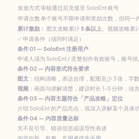
发放方式
审核通过后充值至 SoloEnt 账号
申请次数
单个账号不限申请和奖励次数，但同一
累计激励：
图文攻略累计
5 条以上
、视频攻略累
✅ 申请条件（须同时满足）
条件 01 — SoloEnt 注册用户
申请人须为 SoloEnt / 灵蟹创作有效账号，账号
条件 02 — 内容形式符合要求
图文
：结构清晰，表达合理，配图至少 3 张，字数建
视频
：画面与讲解清楚，建议时长 1–5 分钟，须含 
条件 03 — 内容主题符合「产品攻略」定位
介绍 SoloEnt 的产品亮点，或深入讲解某
条件 04 — 内容质量达标
无不良引导、错误信息或误导性表述
内容创新、有趣、实用者优先采用