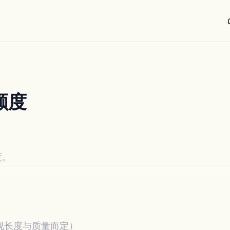
h
额度
度。
（视长度与质量而定）