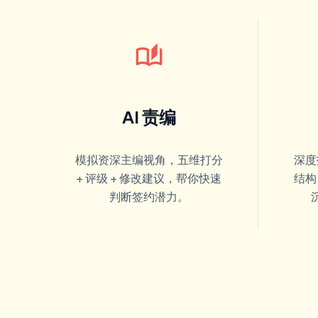
auto_stories
AI 责编
模拟资深主编视角，五维打分
深度
+ 评级 + 修改建议，帮你快速
结构
判断签约潜力。