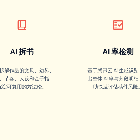
book_2
fact_check
AI 拆书
AI 率检测
拆解作品的文风、边界、
基于腾讯云 AI 生成识
、节奏、人设和金手指，
出整体 AI 率与分段明
沉淀可复用的方法论。
助快速评估稿件风险