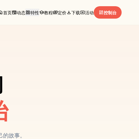
ome
newspaper
widgets
school
payments
download
local_activity
dashboard
首页
动态
特性
教程
定价
下载
活动
控制台
司
始
己的故事。